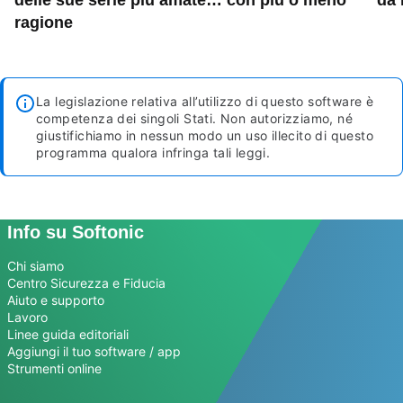
delle sue serie più amate… con più o meno
da 
ragione
La legislazione relativa all’utilizzo di questo software è
competenza dei singoli Stati. Non autorizziamo, né
giustifichiamo in nessun modo un uso illecito di questo
programma qualora infringa tali leggi.
Info su Softonic
Chi siamo
Centro Sicurezza e Fiducia
Aiuto e supporto
Lavoro
Linee guida editoriali
Aggiungi il tuo software / app
Strumenti online